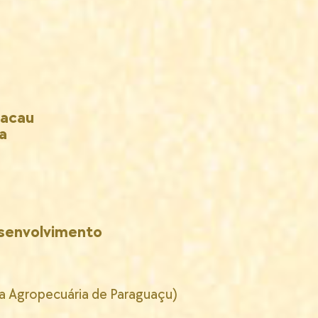
cacau
a
esenvolvimento
 Agropecuária de Paraguaçu)